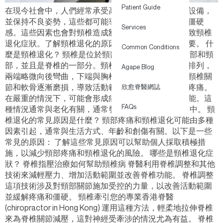
Patient Guide
在現今社會中，人們經常承受高壓、長時間使用電子設備，
並保持不良姿勢，這些都可能導致長期的肌肉緊張和僵硬
Services
感。這些因素也會對頸椎造成額外的壓力，可能會導致頸椎
退化症狀。了解頸椎退化的原因和症狀已變得至關重要。 什
Common Conditions
麼是頸椎退化？ 頸椎是位於頸部的骨骼，負責支撐頭部和頸
部，並且是脊椎的一部分。頸椎共有七節，由上至下排列，
Agape Blog
兩端略微向後彎曲，下端與胸椎相連。頸椎退化是指頸椎關
節和軟骨逐漸磨損，導致活動範圍減少和不同程度的疼痛。
欣愈脊醫網誌
在嚴重的情況下，可能會形成病變，影響其他身體功能。這
FAQs
種情況通常與老化有關，通常發生在50歲以上的人群中。 頸
椎退化的常見原因是什麼？ 頸部疼痛和頸椎退化可能由多種
因素引起，通常與生活方式、年齡和創傷有關。以下是一些
常見的原因： 了解這些常見原因可以幫助個人採取積極措
施，以減少頸部疼痛和頸椎退化的風險。 哪些是頸椎退化症
狀？ 脊椎指壓治療如何幫助頸椎病 脊醫利用脊椎調整和其他
技術來減輕壓力、增加活動範圍並改善脊椎功能。 脊椎調整
這項技術涉及對頸部關節施加受控的力量，以改善活動範圍
並緩解疼痛和僵硬。 頸椎牽引您的專業香港脊醫
(chiropractor in Hong Kong) 運用這種方法，輕柔地拉伸脊椎
來為脊椎關節減壓，這對神經受牽涉的情況尤為有益。 脊椎