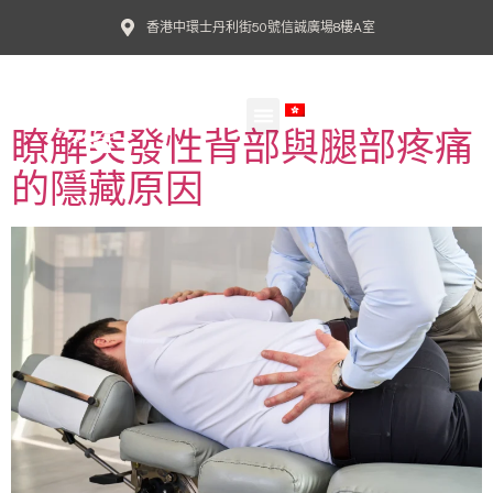
香港中環士丹利街50號信誠廣場8樓A室
標籤:
坐骨神經痛
ZH
瞭解突發性背部與腿部疼痛
我們的醫生
病患指南
常見病症
Agape Blog
欣愈脊醫網誌
的隱藏原因