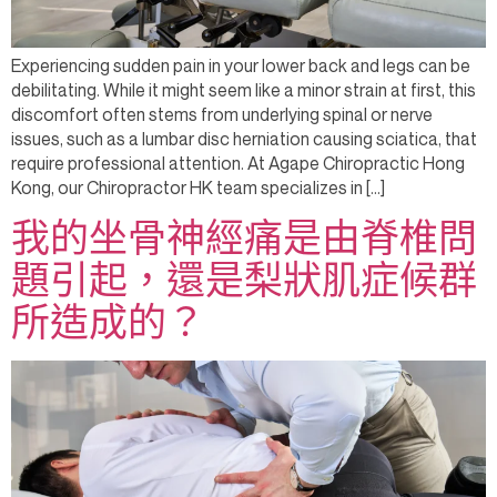
Experiencing sudden pain in your lower back and legs can be
debilitating. While it might seem like a minor strain at first, this
discomfort often stems from underlying spinal or nerve
issues, such as a lumbar disc herniation causing sciatica, that
require professional attention. At Agape Chiropractic Hong
Kong, our Chiropractor HK team specializes in […]
我的坐骨神經痛是由脊椎問
題引起，還是梨狀肌症候群
所造成的？