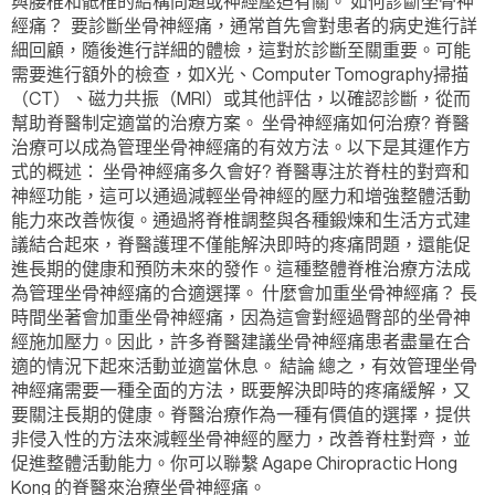
與腰椎和骶椎的結構問題或神經壓迫有關。 如何診斷坐骨神
經痛？ 要診斷坐骨神經痛，通常首先會對患者的病史進行詳
細回顧，隨後進行詳細的體檢，這對於診斷至關重要。可能
需要進行額外的檢查，如X光、Computer Tomography掃描
（CT）、磁力共振（MRI）或其他評估，以確認診斷，從而
幫助脊醫制定適當的治療方案。 坐骨神經痛如何治療? 脊醫
治療可以成為管理坐骨神經痛的有效方法。以下是其運作方
式的概述： 坐骨神經痛多久會好? 脊醫專注於脊柱的對齊和
神經功能，這可以通過減輕坐骨神經的壓力和增強整體活動
能力來改善恢復。通過將脊椎調整與各種鍛煉和生活方式建
議結合起來，脊醫護理不僅能解決即時的疼痛問題，還能促
進長期的健康和預防未來的發作。這種整體脊椎治療方法成
為管理坐骨神經痛的合適選擇。 什麼會加重坐骨神經痛？ 長
時間坐著會加重坐骨神經痛，因為這會對經過臀部的坐骨神
經施加壓力。因此，許多脊醫建議坐骨神經痛患者盡量在合
適的情況下起來活動並適當休息。 結論 總之，有效管理坐骨
神經痛需要一種全面的方法，既要解決即時的疼痛緩解，又
要關注長期的健康。脊醫治療作為一種有價值的選擇，提供
非侵入性的方法來減輕坐骨神經的壓力，改善脊柱對齊，並
促進整體活動能力。你可以聯繫 Agape Chiropractic Hong
Kong 的脊醫來治療坐骨神經痛。