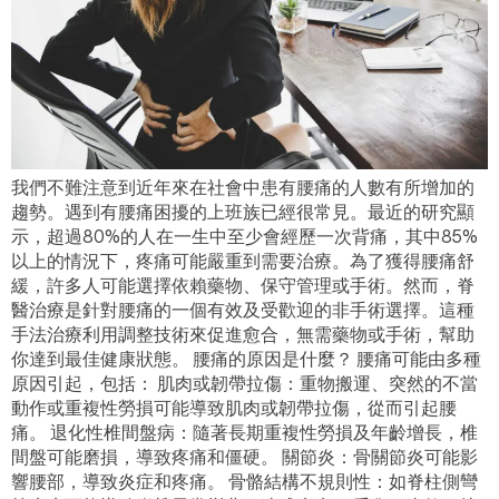
我們不難注意到近年來在社會中患有腰痛的人數有所增加的
趨勢。遇到有腰痛困擾的上班族已經很常見。最近的研究顯
示，超過80%的人在一生中至少會經歷一次背痛，其中85%
以上的情況下，疼痛可能嚴重到需要治療。為了獲得腰痛舒
緩，許多人可能選擇依賴藥物、保守管理或手術。然而，脊
醫治療是針對腰痛的一個有效及受歡迎的非手術選擇。這種
手法治療利用調整技術來促進愈合，無需藥物或手術，幫助
你達到最佳健康狀態。 腰痛的原因是什麼？ 腰痛可能由多種
原因引起，包括： 肌肉或韌帶拉傷：重物搬運、突然的不當
動作或重複性勞損可能導致肌肉或韌帶拉傷，從而引起腰
痛。 退化性椎間盤病：隨著長期重複性勞損及年齡增長，椎
間盤可能磨損，導致疼痛和僵硬。 關節炎：骨關節炎可能影
響腰部，導致炎症和疼痛。 骨骼結構不規則性：如脊柱側彎