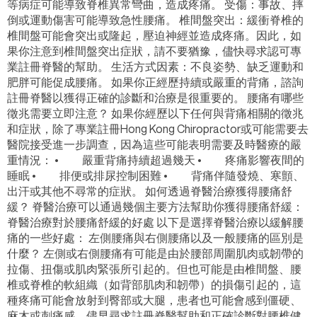
等病症可能導致脊椎異常彎曲，造成疼痛。 受傷：事故、摔
倒或運動傷害可能導致急性腰痛。 椎間盤突出：緩衝脊椎的
椎間盤可能會突出或隆起，壓迫神經並造成疼痛。因此，如
果你注意到椎間盤突出症狀，請不要猶豫，儘快尋求認可專
業註冊脊醫的幫助。 生活方式因素：不良姿勢、缺乏運動和
肥胖可能促成腰痛。 如果你正經歷持續或嚴重的背痛，諮詢
註冊脊醫以獲得正確的診斷和治療是很重要的。 腰痛有哪些
徵兆需要立即注意？ 如果你經歷以下任何與背痛相關的徵兆
和症狀，除了專業註冊Hong Kong Chiropractor或可能需要去
醫院接受進一步調查，因為這些可能表明需要及時醫療的嚴
重情況： • 嚴重背痛持續超過幾天 • 疼痛影響夜間的
睡眠 • 排便或排尿控制困難 • 背痛伴隨發燒、寒顫、
出汗或其他不尋常的症狀。 如何透過脊醫治療獲得腰痛舒
緩？ 脊醫治療可以通過幾個主要方法幫助你獲得腰痛舒緩：
脊醫治療對於腰痛舒緩的好處 以下是選擇脊醫治療以緩解腰
痛的一些好處： 左側腰痛與右側腰痛以及一般腰痛的區別是
什麼？ 左側或右側腰痛有可能是由於腰部周圍肌肉或韌帶的
拉傷、扭傷或肌肉緊張所引起的。但也可能是由椎間盤、腰
椎或脊椎的軟組織（如背部肌肉和韌帶）的損傷引起的，這
種疼痛可能會放射到臀部或大腿，患者也可能會感到僵硬、
麻木或刺痛感。儘早尋求註冊脊醫幫助和正確診斷對腰椎健