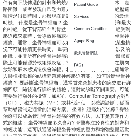
伴有向下肢傳遞的針刺和灼燒感？你是否感到腳部麻木，走
Patient Guide
路困難，或者發現自己乏力難走動？如果你已經反覆經歷這
種情況很長時間，那麼現在是諮詢 chiropractor 香港的最佳
Services
時機。 什麼是坐骨神經痛？ 坐骨神經是你身體中最長和最大
的神經，從下背部延伸到骨盆，再到雙腳。 當這個神經受到
Common Conditions
壓迫或夾擊時，會導致疼痛或不適，這種情況被稱為坐骨神
Agape Blog
經痛。通常，坐骨神經痛可以在4到6周內治癒，但在某些情
況下可能持續更長時間。 重要的是病情的嚴重程度和涉及的
欣愈脊醫網誌
組織，並非所有的坐骨神經痛案例都是相同的。 一些癥狀實
際上可能僅源於軟組織炎症，導致暫時性疼痛，通常在肌肉
FAQs
放鬆和麻木感減退後會減輕。相反，真正的坐骨神經痛通常
與腰椎和骶椎的結構問題或神經壓迫有關。 如何診斷坐骨神
經痛？ 要診斷坐骨神經痛，通常首先會對患者的病史進行詳
細回顧，隨後進行詳細的體檢，這對於診斷至關重要。可能
需要進行額外的檢查，如X光、Computer Tomography掃描
（CT）、磁力共振（MRI）或其他評估，以確認診斷，從而
幫助脊醫制定適當的治療方案。 坐骨神經痛如何治療? 脊醫
治療可以成為管理坐骨神經痛的有效方法。以下是其運作方
式的概述： 坐骨神經痛多久會好? 脊醫專注於脊柱的對齊和
神經功能，這可以通過減輕坐骨神經的壓力和增強整體活動
能力來改善恢復。通過將脊椎調整與各種鍛煉和生活方式建