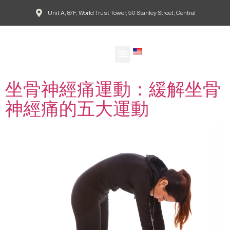
Unit A, 8/F, World Trust Tower, 50 Stanley Street, Central
Tag:
緩解坐骨神經痛的
EN
伸展運動
Our Doctors
Patient Guide
Common Conditions
Agape Blog
欣愈脊醫網誌
坐骨神經痛運動：緩解坐骨
神經痛的五大運動