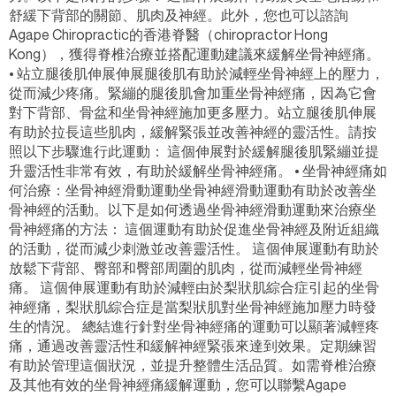
舒緩下背部的關節、肌肉及神經。此外，您也可以諮詢
Agape Chiropractic的香港脊醫（chiropractor Hong
Kong），獲得脊椎治療並搭配運動建議來緩解坐骨神經痛。
• 站立腿後肌伸展伸展腿後肌有助於減輕坐骨神經上的壓力，
從而減少疼痛。緊繃的腿後肌會加重坐骨神經痛，因為它會
對下背部、骨盆和坐骨神經施加更多壓力。站立腿後肌伸展
有助於拉長這些肌肉，緩解緊張並改善神經的靈活性。請按
照以下步驟進行此運動： 這個伸展對於緩解腿後肌緊繃並提
升靈活性非常有效，有助於緩解坐骨神經痛。 • 坐骨神經痛如
何治療：坐骨神經滑動運動坐骨神經滑動運動有助於改善坐
骨神經的活動。以下是如何透過坐骨神經滑動運動來治療坐
骨神經痛的方法： 這個運動有助於促進坐骨神經及附近組織
的活動，從而減少刺激並改善靈活性。 這個伸展運動有助於
放鬆下背部、臀部和臀部周圍的肌肉，從而減輕坐骨神經
痛。 這個伸展運動有助於減輕由於梨狀肌綜合症引起的坐骨
神經痛，梨狀肌綜合症是當梨狀肌對坐骨神經施加壓力時發
生的情況。 總結進行針對坐骨神經痛的運動可以顯著減輕疼
痛，通過改善靈活性和緩解神經緊張來達到效果。定期練習
有助於管理這個狀況，並提升整體生活品質。如需脊椎治療
及其他有效的坐骨神經痛緩解運動，您可以聯繫Agape