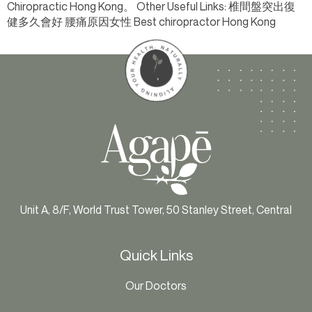
Chiropractic Hong Kong。 Other Useful Links: 椎間盤突出復
健多久會好 腰痛原因女性 Best chiropractor Hong Kong
Unit A, 8/F, World Trust Tower, 50 Stanley Street, Central
Quick Links
Our Doctors