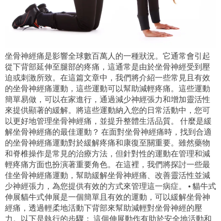
坐骨神經痛是影響全球數百萬人的一種狀況。它通常會引起
從下背部延伸至腿部的疼痛，這通常是由於坐骨神經受到壓
迫或刺激所致。在這篇文章中，我們將介紹一些常見且有效
的坐骨神經痛運動，這些運動可以幫助減輕疼痛。這些運動
簡單易做，可以在家進行，通過減少神經張力和增加靈活性
來提供顯著的緩解。將這些運動納入您的日常活動中，您可
以更好地管理坐骨神經痛，並提升整體生活品質。 什麼是緩
解坐骨神經痛的最佳運動？ 在面對坐骨神經痛時，找到合適
的坐骨神經痛運動對於緩解疼痛和康復至關重要。雖然藥物
和脊椎操作是常見的治療方法，但針對性的運動在管理和減
輕疼痛方面也扮演著重要角色。在這裡，我們將探討一些最
佳坐骨神經痛運動，幫助緩解坐骨神經痛、改善靈活性並減
少神經張力，為您提供有效的方式來管理這一病症。 • 貓牛式
伸展貓牛式伸展是一個簡單且有效的運動，可以緩解坐骨神
經痛，透過輕柔地活動下背部來幫助減輕對坐骨神經的壓
力。以下是執行的步驟： 這個伸展動作有助於安全地活動和