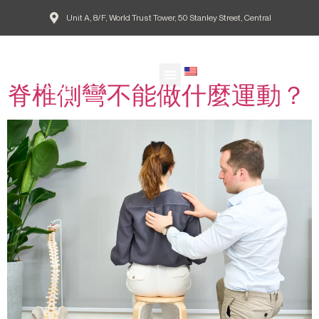
Unit A, 8/F, World Trust Tower, 50 Stanley Street, Central
Tag:
脊椎側彎
EN
脊椎側彎不能做什麼運動？
Our Doctors
Patient Guide
Common Conditions
Agape Blog
欣愈脊醫網誌