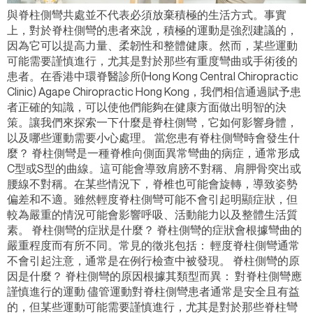
與脊柱側彎共處並不代表必須放棄積極的生活方式。事實
上，對於脊柱側彎的患者來說，積極的運動是強烈建議的，
因為它可以提高力量、柔韌性和整體健康。然而，某些運動
可能需要謹慎進行，尤其是對於那些有重度彎曲或手術後的
患者。在香港中環脊醫診所(Hong Kong Central Chiropractic
Clinic) Agape Chiropractic Hong Kong，我們相信通過賦予患
者正確的知識，可以使他們能夠在健康方面做出明智的決
策。讓我們來探索一下什麼是脊柱側彎，它如何影響身體，
以及哪些運動需要小心處理。 當您患有脊柱側彎時會發生什
麼？ 脊柱側彎是一種脊椎向側面異常彎曲的病症，通常形成
C型或S型的曲線。這可能會導致肩膀不對稱、肩胛骨突出或
腰線不對稱。在某些情況下，脊椎也可能會旋轉，導致姿勢
偏差和不適。雖然輕度脊柱側彎可能不會引起明顯症狀，但
較為嚴重的情況可能會影響呼吸、活動能力以及整體生活質
素。 脊柱側彎的症狀是什麼？ 脊柱側彎的症狀會根據彎曲的
嚴重程度而有所不同。常見的徵兆包括： 輕度脊柱側彎通常
不會引起注意，通常是在例行檢查中被發現。 脊柱側彎的原
因是什麼？ 脊柱側彎的原因根據其類型而異： 對脊柱側彎應
謹慎進行的運動 儘管運動對脊柱側彎患者通常是安全且有益
的，但某些運動可能需要謹慎進行，尤其是對於那些脊柱彎