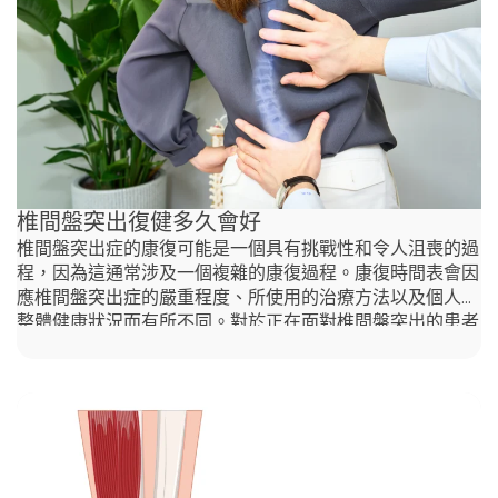
可能引起坐骨神經痛的病狀包括： 儘管坐骨神經痛不是一
種疾病，但它可能非常疼痛，並且可能需要治療來解決症狀
及其潛在原因。 坐骨神經痛可以自然好嗎？ 在許多情況
下，坐骨神經痛自然好是可以實現的，尤其是當潛在原因較
暫時或輕微時。人體具有自我修復的能力，對於一些人來
說，疼痛可能會減輕或自行消失，無需醫療介入。原因如
下： 脊骨神經科治療對於坐骨神經痛有多有效？ 當您尋找
香港最佳脊醫
椎間盤突出復健多久會好
椎間盤突出症的康復可能是一個具有挑戰性和令人沮喪的過
程，因為這通常涉及一個複雜的康復過程。康復時間表會因
應椎間盤突出症的嚴重程度、所使用的治療方法以及個人的
整體健康狀況而有所不同。對於正在面對椎間盤突出的患者
來說，了解康復通常需要的時間，能為您提供寶貴的看法，
幫助您更好地預期和管理癒合過程。在這篇文章中，我們將
為您提供指導，協助您更好地支持自己的康復旅程。 如何
知道自己是否有椎間盤突出症？ 椎間盤突出症，也稱為滑
脫椎間盤，發生在脊椎椎間盤的軟內層通過外層的撕裂處突
出。椎間盤突出症狀可能因突出部位及椎間盤是否壓迫到附
近神經而有所不同。常見的症狀包括： 症狀可以從輕微到