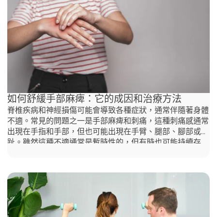
織受到過度拉伸或損傷而引起發炎。足底筋膜是一條厚實的
纖維組織帶，將腳跟骨與前腳的骨骼連接，從腳跟延伸到腳
趾。這個組織在形成腳弓方面發揮著關鍵作用，與距骨和蹠
骨一起，幫助吸收衝擊並在走路、跑步和站立時支撐身體的
重量。當足底筋膜長期過度拉伸或受損時，它可能會發炎或
退化，從而導致腳底和腳跟的疼痛。這種疼痛可能會干擾日
常活動，如走路、工作或運動。 誰更容易罹患足底筋膜
炎？ 某些人更容易罹患足底筋膜炎，包括： 穿高跟鞋會增
加罹患足底筋膜炎的風險嗎？ 會的，穿高跟鞋會使小腿肌
如何舒緩手部麻痺：它的成因和治療方法
肉因為腳跟的位置抬高而變得緊繃和縮短。隨著時間的推
移，長時間穿高跟鞋可能會將腳跟骨拉向上方，這也會拉緊
脊椎疾病和神經損傷可能會導致各種症狀，通常伴隨著身體
連接腳跟和腳底的筋膜，導致足底筋膜炎。為了減少風險，
不適。常見的問題之一是手部麻痺和刺痛，這種刺痛感通常
建議定期伸展並放鬆小腿肌肉，以緩解高跟鞋帶來的壓力。
出現在手指和手部，但也可能出現在手臂、腿部、腳部或腳
此外，穿高跟鞋也經常是引起腰痛原因之一。高跟鞋改變了
趾。雖然這種不適通常是暫時性的，但有時也可能持續存
身體的自然對齊方式，將重量向前移動，這迫使下背部作出
在。 幸運的是，您不必長期忍受這種不適。在本文中，我
補償。這樣增加的壓力隨著時間的推移，可能會導致下背部
們將探討如何舒緩手部麻痺，並解釋脊椎治療如何提供幫
不適和疼痛，尤其是經常或長時間穿高跟鞋時。脊椎按摩治
助，包括脊醫是否能緩解手部麻痺。我們還將分享一些實用
療是一種有效的方式，可以幫助您擺脫足底筋膜炎和腰痛。
的策略，幫助您管理和減少這些症狀。 什麼是手部麻痺？
足底筋膜炎治療方法
手部麻痺指的是單手或雙手失去感覺，或是有刺痛或麻木的
感覺。這種情況的程度可以從輕微且偶爾發生到持續且嚴
重。手部麻痺可能會使握住物品變得困難，限制細緻的運動