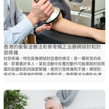
香港的衝擊波療法和脊骨矯正治療網球肘和肘
部疼痛
肘部疼痛，特別是像網球肘這樣的情況，是一種常見的疾
病，影響著許多人。某些活動中反覆的動作可能導致肘部周
圍的肌腱和肌肉過度緊繃，進而引發疼痛和不適。網球肘已
經成為一個普遍的問題。幸運的是，像衝擊波治療和由 香
港脊醫 (chiropractor Hong Kong) 提供的脊椎治療等有效治
療選擇，現在可以幫助患者緩解疼痛並恢復活動能力。在這
篇文章中，我們將探討衝擊波治療和脊椎治療如何幫助緩解
網球肘和一般的肘部疼痛，以及為什麼這些治療方法在香港
越來越普遍。 網球肘是什麼？ 網球肘是一種由於過度使用
或反覆的壓力，導致肘部外側的肌腱發炎的情況。網球肘可