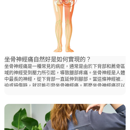
區域的椎間盤承受著更多的身體重量，因此更容易受傷。
椎間盤突出的主要原因是什麼？ 椎間盤突出主要與不良的
生活習慣有關。 椎間盤突出治療：最佳的治療方法是什
麼？ 椎間盤突出是指脊椎間的椎間盤受到損傷、突出，並
且有時會壓迫到附近的神經，繼而引發疼痛等症狀。幸運的
是，非侵入性的椎間盤突出治療方法能有效緩解相關症狀。
脊椎指壓治療（脊椎矯正）正逐漸成為一種受歡迎且有效的
選擇。除了脊椎調整外，脊醫還可以進行輔助療法，幫助加
速癒合過程： 椎間盤突出治療的脊椎指壓治療的好處
坐骨神經痛自然好是如何實現的？
坐骨神經痛是一種常見的病症，通常是由於下背部和薦骨區
域的神經受到壓力所引起，導致腿部疼痛。坐骨神經是人體
中最長的神經，從下背部一直延伸到腳部。當這條神經被壓
迫或損傷時，就可能引發坐骨神經痛。那麼坐骨神經痛可以
自然好轉嗎？讓我們一起來了解一下。 坐骨神經痛是一種
疾病嗎？ 坐骨神經痛並不是一種獨立的疾病，而是潛在問
題的症狀。它指的是沿著坐骨神經傳遞的疼痛，這條神經從
下背部延伸，穿過臀部和臀肌，一直到腿部。當坐骨神經受
到像椎間盤突出（椎間盤突出症狀）、骨刺或脊椎狹窄（脊
椎管狹窄症）等因素壓迫或刺激時，就會引發坐骨神經痛。