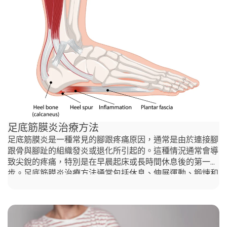
嚴重不等，在某些情況下，個體可能不會感受到明顯的不
適。然而，如果椎間盤突出壓迫到神經，通常會導致劇烈的
疼痛及其他與神經相關的症狀。 椎間盤突出復健多久會好
椎間盤突出症經過脊椎指壓治療的康復時間可能會因突出程
度和個人對治療的反應而有所不同。脊椎指壓調整常用來幫
助緩解疼痛、減少炎症並改善脊椎對齊，這有助於促進康
復。對於輕度到中度的情況，許多人在接受脊椎指壓治療幾
週後開始感覺到緩解，並且隨著幾個月的治療，病情會持續
改善；而對於嚴重的情況，可能需要更長的時間。定期就
診、加上指定運動和生活方式調整，可以幫助加速康復。然
而，與 Agape Chiropractic的香港脊醫
足底筋膜炎治療方法
足底筋膜炎是一種常見的腳跟疼痛原因，通常是由於連接腳
跟骨與腳趾的組織發炎或退化所引起的。這種情況通常會導
致尖銳的疼痛，特別是在早晨起床或長時間休息後的第一
步。足底筋膜炎治療方法通常包括休息、伸展運動、鍛煉和
物理治療等簡單方法。在某些情況下，脊椎按摩治療方法對
於足底筋膜炎也是有效的。這些方法旨在減輕疼痛並促進組
織的康復。 什麼是足底筋膜炎？ 足底筋膜炎是引起腳部和
腳跟疼痛的主要原因之一，通常是由於足底筋膜及其周圍組