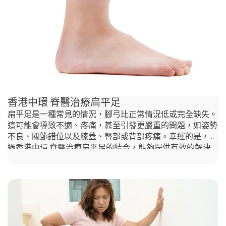
不良姿勢：長時間的不良姿勢會使腰部的肌肉和韌帶承受壓
力，從而引發疼痛。• 椎間盤突出症狀：當脊椎間的椎間盤
突出或破裂時，可能會壓迫附近的神經，導致椎間盤突出症
狀，如腰部的疼痛、麻木或刺痛感。•
香港中環 脊醫治療扁平足
扁平足是一種常見的情況，腳弓比正常情況低或完全缺失。
這可能會導致不適、疼痛，甚至引發更嚴重的問題，如姿勢
不良、關節錯位以及膝蓋、臀部或背部疼痛。幸運的是，通
過香港中環 脊醫治療扁平足的結合，能夠提供有效的解決
方案，幫助管理扁平足並改善整體的活動能力和生活質素
。 如何識別扁平足：正常的腳弓是什麼樣子？ 腳弓是位於
腳部內側的彎曲結構。在健康的腳部中，腳弓會抬高並形成
一條 曲線，確保只有腳跟和腳趾接觸地面。這有助於在走
路或站立時均勻分配壓力。 要檢查您 的腳弓類型，可以嘗
試一個簡單的濕足印測試。方法如下：