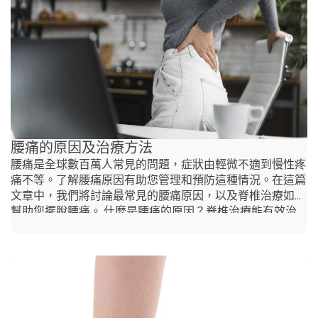
心肌肉無力、髖屈肌緊繃以及不良的姿勢習慣。 這種情況
可能會引發下背痛、肌肉不平衡、活動範圍受限以及更高的
受傷風險。治療通常包括加強弱肌群的運動、針對緊繃區域
的拉伸，以及提高姿勢意識來改善對齊並緩解症狀。 什麼
原因導致盆骨前傾？ 多種因素可能會促成盆骨前傾，包
括： 盆骨前傾的症狀是什麼？
腰痛的原因及治療方法
腰痛是全球數百萬人常見的問題，症狀由輕微不適到慢性疼
痛不等。了解腰痛原因有助您管理和預防這種情況。在這篇
文章中，我們將討論最常見的腰痛原因，以及脊椎治療如何
幫助您擺脫腰痛。 什麼是腰痛的原因？脊椎治療能有效治
療各種腰痛。以下是一些常見的腰痛原因，可以通過脊椎治
療來緩解： • 肌肉拉傷：過度使用、錯誤舉重或突然的動作
會導致腰部肌肉拉傷。• 坐骨神經痛：當從腰部延伸到腿部
的坐骨神經受到刺激或壓迫時（通常是由於椎間盤突出或脊
椎錯位），會引發坐骨神經痛。• 脊椎錯位（亞脫位）：脊
椎椎骨的錯位會干擾神經系統，導致腰部的疼痛和不適。•