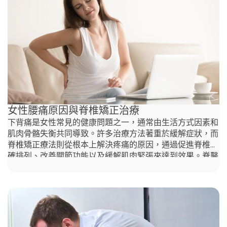
痛惡化之前採取行動。 如果您注意到其中一個或多個警示
信號，請不要拖延。立即預約，體驗自然、無藥物的疼痛緩
解療法,並在專業的幫助下，回復健康、充滿活力的生活。
當有不明原因的上背痛時，何時應該尋求脊醫的幫助？ 上
背痛會干擾您的日常生活，甚至讓簡單的工作變得不舒服。
雖然偶爾的疼痛可能會自行緩解，但持續或無法解釋的疼痛
可能是潛在問題的徵兆。香港脊醫(chiropractor HK)
女性腰痛原因與脊椎矯正治療
下背痛是女性常見的健康問題之一，通常由生活方式因素和
肌肉骨骼失衡共同導致。許多治療方法著重於緩解症狀，而
脊椎矯正療法則從根本上解決疼痛的原因，通過促進脊椎正
確排列、改善關節功能以及緩解肌肉緊張來達到效果。脊醫
運用多種非侵入性技術，治療如骨盆錯位、肌肉失衡、坐骨
神經痛和懷孕相關的腰痛等問題，提供一種有效、無藥物的
解決方案，幫助實現長期緩解和改善活動能力。 女性腰痛
原因 某些類型的女性下背痛，特別是由於肌肉骨骼錯位、
姿勢問題和肌肉失衡引起的疼痛，可以通過脊椎矯正療法得
到有效治療。以下是一些可能受益於脊椎矯正治療的原因：