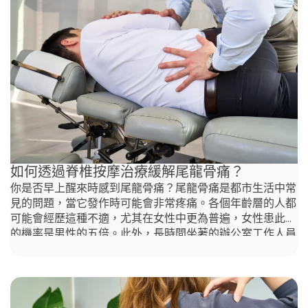
合適的坐骨神經痛運動對於緩解疼痛和康復至關重要。雖然
藥物和脊椎操作是常見的治療方法，但針對性的運動在管理
和減輕疼痛方面也扮演著重要角色。在這裡，我們將探討一
些最佳坐骨神經痛運動，幫助緩解坐骨神經痛、改善靈活性
並減少神經張力，為您提供有效的方式來管理這一病症。 •
貓牛式伸展貓牛式伸展是一個簡單且有效的運動，可以緩解
坐骨神經痛，透過輕柔地活動下背部來幫助減輕對坐骨神經
的壓力。以下是執行的步驟： 這個伸展動作有助於安全地
活動和舒緩下背部的關節、肌肉及神經。此外，您也可以諮
詢Agape Chiropractic的香港脊醫（chiropractor Hong
如何透過脊椎按摩治療緩解尾龍骨痛？
你是否早上醒來時感到尾龍骨痛？尾龍骨痛是都市生活中常
見的問題，當它發作時可能會非常疼痛。各個年齡層的人都
可能會經歷這種不適，尤其在女性中更為普遍，女性患此症
的機率是男性的五倍。此外，長時間坐著的辦公室工作人員
也是高風險群體。那麼，為什麼尾龍骨會痛？這種疼痛會自
動消失嗎？有哪些方法可以緩解疼痛？我們將討論這些原因
和緩解方法。 尾龍骨位於哪裡？ 尾龍骨位於骶骨和肛門之
間。大多數人擁有3到5個尾龍骨椎骨，這些椎骨通過關節