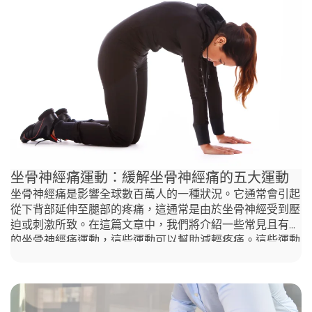
休息實際上可能會影響您的康復。長時間躺在床上會導致僵
硬和肌肉變弱，從而加重損傷的椎間盤負擔。為了加速康
復，應避免引發症狀的活動，並遵循香港脊醫 (chiropractor
Hong Kong)的建議，保持進行溫和的運動，例如散步、伸展
運動和增強肌肉的運動。在恢復更劇烈活動之前，建議先接
受脊醫的評估。 椎間盤突出自然好是真的嗎？
坐骨神經痛運動：緩解坐骨神經痛的五大運動
坐骨神經痛是影響全球數百萬人的一種狀況。它通常會引起
從下背部延伸至腿部的疼痛，這通常是由於坐骨神經受到壓
迫或刺激所致。在這篇文章中，我們將介紹一些常見且有效
的坐骨神經痛運動，這些運動可以幫助減輕疼痛。這些運動
簡單易做，可以在家進行，通過減少神經張力和增加靈活性
來提供顯著的緩解。將這些運動納入您的日常活動中，您可
以更好地管理坐骨神經痛，並提升整體生活品質。 什麼是
緩解坐骨神經痛的最佳運動？ 在面對坐骨神經痛時，找到