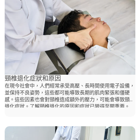
中導致手指麻痺的主要原因之一。這個問題在辦公族群中尤
為常見，例如金融、設計、IT等行業的從業者，他們長時間
使用電腦，雖然可能沒有嚴重疾病，但經常面臨一些小型健
康問題，而手指麻痺便是最常見的毛病之一。在較嚴重的情
況下，甚至可能出現手部無力的狀況。 這種問題不僅影響
身體健康，還會降低工作效率與整體生活質素。因此，對於
長時間使用電腦的辦公族來說，定期採取預防和改善措施至
關重要，以減少手指麻痺帶來的不適。 手部與手指麻痺的
常見原因 以下將探討導致手指麻痺的根本原因，以及現代
都市生活所帶來的挑戰，並提供改善這一常見問題的有效治
療方法。 • 腕隧道症候群
頸椎退化症狀和原因
在現今社會中，人們經常承受高壓、長時間使用電子設備，
並保持不良姿勢，這些都可能導致長期的肌肉緊張和僵硬
感。這些因素也會對頸椎造成額外的壓力，可能會導致頸椎
退化症狀。了解頸椎退化的原因和症狀已變得至關重要。
什麼是頸椎退化？ 頸椎是位於頸部的骨骼，負責支撐頭部
和頸部，並且是脊椎的一部分。頸椎共有七節，由上至下排
列，兩端略微向後彎曲，下端與胸椎相連。頸椎退化是指頸
椎關節和軟骨逐漸磨損，導致活動範圍減少和不同程度的疼