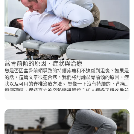
以上這些常見的女性腰痛原因，可以通過脊椎矯正治療來進
行治療。 脊椎矯正治療腰痛的方法是什麼？ 總結脊椎矯正
療法提供了一種非侵入性、無藥物的治療方式，對於許多肌
肉骨骼問題尤其有效，特別是對於那些因姿勢、錯位和肌肉
功能障礙而引起腰痛的女性。如果您正受腰痛問題困擾，可
以向Agape Chiropractic Hong
盆骨前傾的原因、症狀與治療
您是否因盆骨前傾導致的持續疼痛和不適感到沮喪？如果是
的話，這篇文章很適合您。我們將討論盆骨前傾的原因、症
狀以及可用的脊椎治療方法。 想像一下沒有持續的下背痛
和僵硬感，保持直立的姿勢變得輕鬆自如。通過了解盆骨前
傾的根本原因，您可以採取積極的措施來應對這個問題，重
新掌控自己的身體。在本文中，我們將探討盆骨前傾的常見
症狀，並解釋它可能如何影響您的日常生活。 什麼是盆骨
前傾？ 盆骨前傾是一種姿勢問題，當盆骨向前傾斜時，會
在下背部形成過度的曲線。這種錯位通常會導致腹部脹起並
增加脊椎的曲度。盆骨前傾的原因可能包括長時間坐著、核