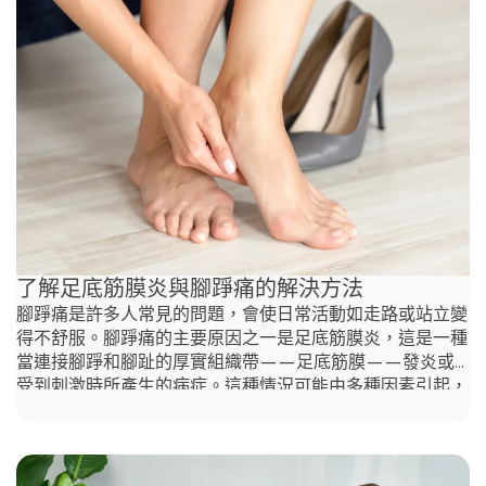
主要重點： 麻木和刺痛的原因 找出麻木和刺痛的原因對於
您的舒適感和健康至關重要。雖然糖尿病、多發性硬化症、
癲癇發作或中風等嚴重疾病可能會導致這些感覺，但它們通
常是由較輕微的問題（如腕隧道症候群或頸椎根性神經病
變）引起的。神經受壓可能會導致手部或手指麻痺。 緊繃
的肌肉會引起手部刺痛嗎？
了解足底筋膜炎與腳踭痛的解決方法
腳踭痛是許多人常見的問題，會使日常活動如走路或站立變
得不舒服。腳踭痛的主要原因之一是足底筋膜炎，這是一種
當連接腳踭和腳趾的厚實組織帶——足底筋膜——發炎或
受到刺激時所產生的病症。這種情況可能由多種因素引起，
包括過度的壓力、不適當的鞋類或突然增加的體能活動。深
入了解足底筋膜炎或腳踭痛，有助於尋找腳踭痛的解決方
法。 腳踭痛是足底筋膜炎的徵兆嗎？ 如果您經歷以下症
狀，可能患有足底筋膜炎： 如果您的腳踭痛符合這些症