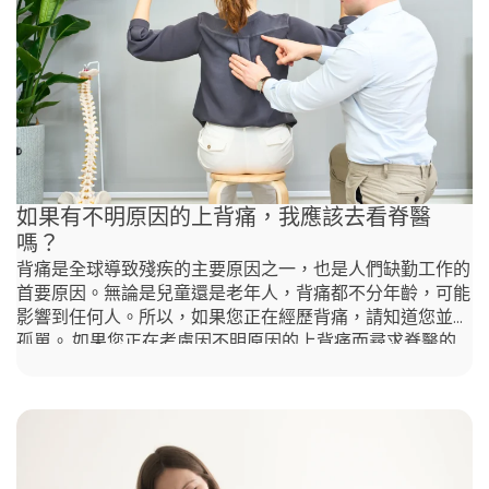
技能，甚至導致無法感知溫度變化。手部麻痺的常見原因包
括神經壓迫、血液循環不良，腕隧道症候群、頸部或脊椎的
神經壓力等情況。手部麻痺也可能由一些暫時性因素引起，
例如睡姿不當或長時間對手部施加壓力。如果手部麻痺持續
或影響到日常生活，尋求專業治療（如脊椎治療）是非常重
要的，以解決潛在原因並恢復正常功能。Agape
Chiropractic Hong Kong擁有全港最好的脊醫 (best
如果有不明原因的上背痛，我應該去看脊醫
嗎？
背痛是全球導致殘疾的主要原因之一，也是人們缺勤工作的
首要原因。無論是兒童還是老年人，背痛都不分年齡，可能
影響到任何人。所以，如果您正在經歷背痛，請知道您並不
孤單。 如果您正在考慮因不明原因的上背痛而尋求脊醫的
幫助，那您正走在正確的道路上。 脊椎調整是治療上背痛
的一線方法。研究已證實這種療法與醫療手段和運動同樣有
效，並且是一種安全且無需藥物的選擇，特別是當疼痛延伸
到脊柱其他部位時。 但是，什麼時候該看脊醫呢？為了讓
您更容易判斷，我們整理了一些關鍵跡象，表明何時需預約
脊醫。這些警示信號很容易識別，及早發現可以幫助您在疼