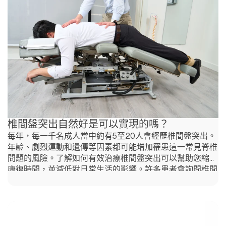
痛。在嚴重的情況下，可能會形成病變，影響其他身體功
能。這種情況通常與老化有關，通常發生在50歲以上的人
群中。 頸椎退化的常見原因是什麼？ 頸部疼痛和頸椎退化
可能由多種因素引起，通常與生活方式、年齡和創傷有關。
以下是一些常見的原因： 了解這些常見原因可以幫助個人
採取積極措施，以減少頸部疼痛和頸椎退化的風險。 哪些
是頸椎退化症狀？ 脊椎指壓治療如何幫助頸椎病
椎間盤突出自然好是可以實現的嗎？
每年，每一千名成人當中約有5至20人會經歷椎間盤突出。
年齡、劇烈運動和遺傳等因素都可能增加罹患這一常見脊椎
問題的風險。了解如何有效治療椎間盤突出可以幫助您縮短
康復時間，並減低對日常生活的影響。許多患者會詢問椎間
盤突出自然好是否可以實現，還是需要手術治療，本文將討
論這些問題以及更多內容。 如何加快椎間盤突出的康復？
您可以通過避免高衝擊活動、逐漸恢復正常生活作息，並保
持低衝擊運動來加快椎間盤突出的康復。 在椎間盤突出受
傷後，許多人認為完全休息是最好的方法。然而，過度臥床