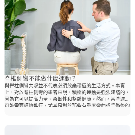
狀，您可能患有足底筋膜炎。脊醫(Chiropractor)可以確診
並推薦最佳的治療計劃。 什麼原因會引起腳踭痛或足底筋
膜炎？ 足底筋膜炎或腳踭痛主要是由於對足底筋膜的反覆
壓力和過度負荷所引起。常見的風險因素包括： 了解這些
風險因素有助於有效預防和管理足底筋膜炎。 如何通過脊
醫護理擺脫足底筋膜炎痛或腳踭痛？
脊椎側彎不能做什麼運動？
與脊柱側彎共處並不代表必須放棄積極的生活方式。事實
上，對於脊柱側彎的患者來說，積極的運動是強烈建議的，
因為它可以提高力量、柔韌性和整體健康。然而，某些運動
可能需要謹慎進行，尤其是對於那些有重度彎曲或手術後的
患者。在香港中環脊醫診所(Hong Kong Central Chiropractic
Clinic) Agape Chiropractic Hong