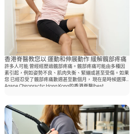
香港脊醫教您以 運動和伸展動作 緩解髖部疼痛
許多人可能 曾經經歷過髖部疼痛。髖部疼痛可能由多種因
素引起，例如姿勢不良、肌肉失衡、緊繃或甚至受傷。如果
您 已經忍受了髖部疼痛數週甚至數個月， 現在是時候選擇
Agape Chiropractic Hong Kong的香港脊醫(best