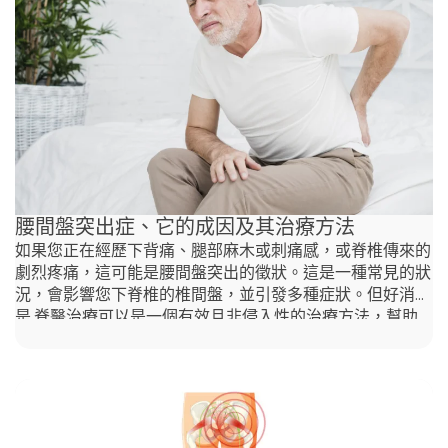
以影響任何從事反覆運動、舉重或扭動動作的人。
腰間盤突出症、它的成因及其治療方法
如果您正在經歷下背痛、腿部麻木或刺痛感，或脊椎傳來的
劇烈疼痛，這可能是腰間盤突出的徵狀。這是一種常見的狀
況，會影響您下脊椎的椎間盤，並引發多種症狀。但好消息
是,脊醫治療可以是一個有效且非侵入性的治療方法，幫助
您管理並緩解這些症狀。在這篇文章中，我們將探討什麼是
腰間盤突出、它的成因以及脊醫治療如何提供一個自然的解
決方案，幫助您找到緩解之道。 什麼是腰間盤突出？ 脊椎
由24塊椎骨和23塊椎間盤組成，這些椎間盤在骨骼之間起
著緩衝作用。這些椎間盤由兩個部分構成：• 纖維環
（Annulus fibrosus）：堅韌的外層• 髓核（Nucleus