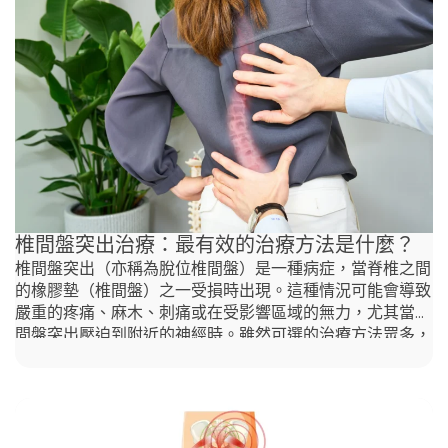
與韌帶、肌肉和骶骨相連。尾龍骨在支撐身體重量和保持穩
定的坐姿方面扮演著關鍵角色。保護尾龍骨非常重要，因為
尾龍骨的損傷——例如扭傷、脫位，甚至骨折——可能會
引起無法忍受的下背痛和骨盆痛。這時，脊椎按摩治療就能
派上用場。您可以諮詢脊醫（chiropractor for tailbone
pain）來尋求有效的緩解方法。 尾龍骨痛的五大原因 尾龍
骨痛是指脊椎底部持續的不適，可能由多種因素引起。以下
是尾龍骨痛的五大主要原因：
椎間盤突出治療：最有效的治療方法是什麼？
椎間盤突出（亦稱為脫位椎間盤）是一種病症，當脊椎之間
的橡膠墊（椎間盤）之一受損時出現。這種情況可能會導致
嚴重的疼痛、麻木、刺痛或在受影響區域的無力，尤其當椎
間盤突出壓迫到附近的神經時。雖然可選的治療方法眾多，
但脊椎指壓治療是一項備受廣泛關注的選擇。在這篇文章
中，我們將探討為何脊椎指壓治療能成為有效的椎間盤突出
治療方法，以及它如何幫助緩解疼痛並促進癒合。 椎間盤
突出最可能發生在哪裡？ 椎間盤突出可以發生在脊椎的任
何部位，但最常見於下背部（腰椎）或頸部（頸椎）。這些